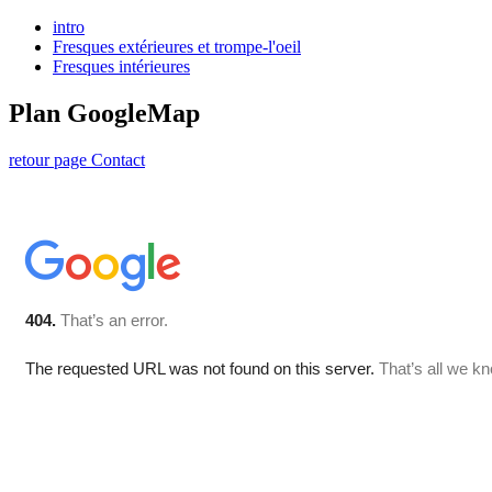
intro
Fresques extérieures et trompe-l'oeil
Fresques intérieures
Plan GoogleMap
retour page Contact